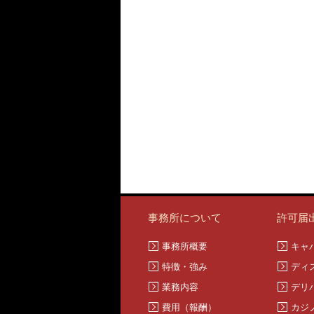
事務所について
許可届
事務所概要
キャ
特徴・強み
ディ
業務内容
デリ
費用（報酬）
カジ