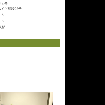
番４号
イツ7階702号
２５
２６
支部