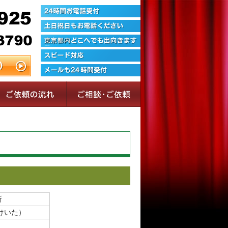
所
けいた）