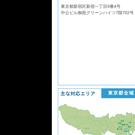
東京都新宿区新宿一丁目9番4号
中公ビル御苑グリーンハイツ7階702号