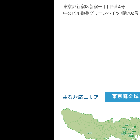
東京都新宿区新宿一丁目9番4号
中公ビル御苑グリーンハイツ7階702号