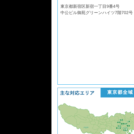
東京都新宿区新宿一丁目9番4号
中公ビル御苑グリーンハイツ7階702号